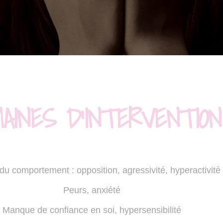
AINES D'INTERVENTION
du comportement : opposition, agressivité, hyperactivité
Peurs, anxiété
Manque de confiance en soi, hypersensibilité